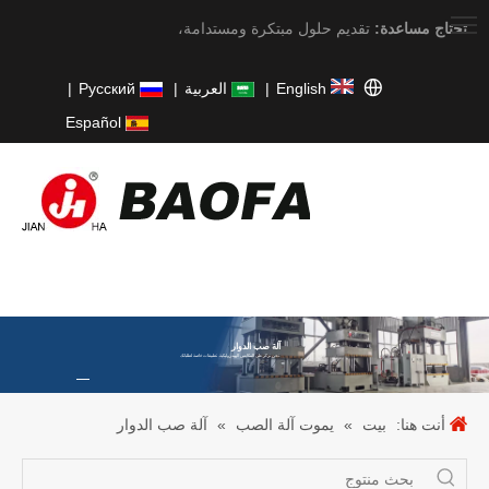
تحتاج مساعدة:
تقديم حلول مبتكرة ومستدامة،
English
|
العربية
|
Pусский
|
Español
آلة صب الدوار
نحن نركز على المكابس الهيدروليكية. تطبيقات خاصة لطلباتك.
أنت هنا:
بيت
»
يموت آلة الصب
»
آلة صب الدوار