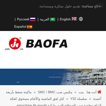
تحتاج مساعدة:
تقديم حلول مبتكرة ومستدامة،
English
|
العربية
|
Pусский
|
Español
منتجات
دقة عالية.كفاءة عالية.صلابة عالية
أنت هنا:
بيت
»
مكبس صب SMC / BMC
»
ماكينة ضغط بأربعة
أعمدة
»
سلسلة Y32
»
كتل لعق الماشية والأغنام مسحوق كعكة
الملح مطحنة صب الصحافة الهيدروليكية wmachine ith mould