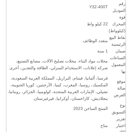
رقم
Y32-400T
الموديل
قوة
المحرك
22 كيلو واط
(كيلوواط)
نقاط البيع
متعدد الوظائف
الرئيسية
ضمان
1 سنة
الصناعات
محلات مواد البناء، محلات تصليح الآلات، مصانع التصنيع،
المعمول
شركة إعلانات، الاستخدام المنزلي، الطاقة والتعدين، أخرى
بها
فرنسا، ألمانيا، فيتنام، البرازيل، المملكة العربية السعودية،
موقع
المكسيك، روسيا، المغرب، كينيا، الأرجنتين، كوريا الجنوبية،
صالة
تشيلي، الإمارات العربية المتحدة، كولومبيا، الجزائر، رومانيا،
العرض
بنجلاديش، كازاخستان، أوكرانيا، قيرغيزستان.
نوع
المنتج الساخن 2023
التسويق
تقرير
اختبار
متاح