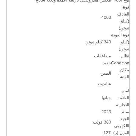
قوة
القاذف
4000
(كيلو
نيوتن)
قوة العودة
(كيلو
340 كيلو نيوتن
نيوتن)
نظام
مضاعفات
Condition
جديد
مكان
الصين
المنشأ
شاندونغ
اسم
العلامة
جيانها
التجارية
سنة
2023
الجهد
380 فولت
االكهربى
الوزن (ر)
12T