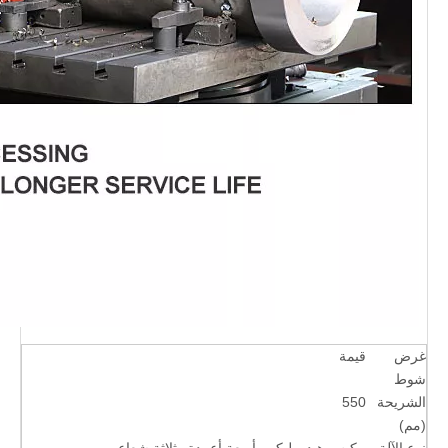
غرض
قيمة
شوط
الشريحة
550
(مم)
نوع الآلة
مكبس هيدروليكي بأربعة أعمدة وثلاثة شعاع