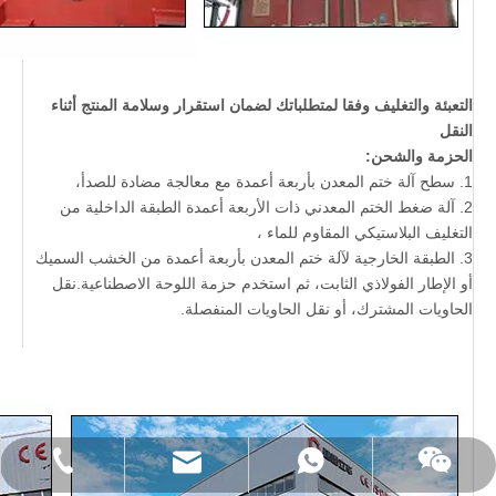
التعبئة والتغليف وفقا لمتطلباتك لضمان استقرار وسلامة المنتج أثناء
النقل
الحزمة والشحن:
1. سطح آلة ختم المعدن بأربعة أعمدة مع معالجة مضادة للصدأ،
2. آلة ضغط الختم المعدني ذات الأربعة أعمدة الطبقة الداخلية من
التغليف البلاستيكي المقاوم للماء ،
3. الطبقة الخارجية لآلة ختم المعدن بأربعة أعمدة من الخشب السميك
أو الإطار الفولاذي الثابت، ثم استخدم حزمة اللوحة الاصطناعية.نقل
الحاويات المشترك، أو نقل الحاويات المنفصلة.
Email:sales01@chinahydraulicpress.com
Tel: +86 18863259220
Whatsapp
WeChat