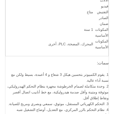
الآلات
فيديو
التفتيش
متاح
الصادر
ضمان
المكونات
1 سنة
الأساسية
المكونات
المحرك، المضخة، PLC، أخرى
الأساسية
سمات:
1. يقوم الكمبيوتر بتحسين هيكل 3 شعاع و 4 أعمدة، بسيط ولكن مع
نسبة أداء عالية.
2. وحدة متكاملة لصمام الخرطوشة مجهزة بنظام التحكم الهيدروليكي،
موثوقة ومتينة وأقل صدمة هيدروليكية، مع خط أنابيب اتصال أقصر
ونقاط إطلاق أقل.
3. التحكم الكهربائي المستقل، موثوق، سمعي وبصري ومريح للصيانة.
4. نظام التحكم بالزر المركزي، مع التعديل، أوضاع التشغيل شبه