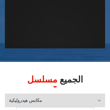
الجميع
مسلسل
مكابس هيدروليكية