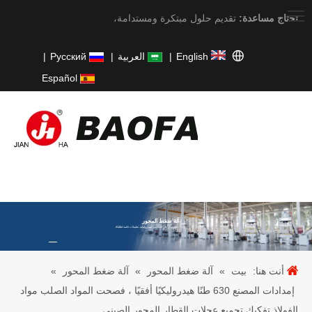
تحتاج مساعدة:
تقديم حلول مبتكرة ومستدامة،
English
|
العربية
|
Pусский
|
Español
آلة ضغط المحور
نحن نركز على المكابس الهيدروليكية. تطبيقات خاصة لطلباتك.
أنت هنا:
بيت
»
آلة ضغط المحور
»
آلة ضغط المحور
»
إمدادات المصنع 630 طنًا هيدروليكيًا أفقيًا ، فصحت المواد الصلب مواد
الفولاذ تفكيك تجميع عجلات القطار المحور الصيني