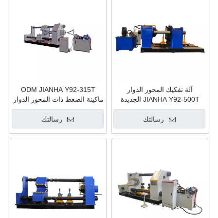
آلة تفكيك المحور الدوار
ODM JIANHA Y92-315T
JIANHA Y92-500T الجديدة
ماكينة الضغط ذات المحور الدوار
مصانع تصنيع مكبس هيدروليكي
قطار تفكيك وتجميع عجلة
لتفكيك عجلة السكك الحديدية
السكك الحديدية مصانع تصنيع
رسالتك
رسالتك
المكبس الهيدروليكي