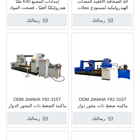
آلة الصحافة الأفقية المعدات
إمدادات المصنع 630 طنًا
الهيدروليكية لمستودع عجلات
هيدروليكيًا أفقيًا ، فصحت المواد
السكك الحديدية لصحافة
الصلب مواد الفولاذ تفكيك تجميع
العجلات 315t
عجلات القطار المحور الصيني
رسالتك
رسالتك
ODM JIANHA Y92-315T
ODM JIANHA Y92-315T
ماكينة ضغط ذات محور دوار
ماكينة الضغط ذات المحور الدوار
أزرق قطار تفكيك وتجميع عجلة
قطار فك وتجميع عجلة السكك
السكك الحديدية مصانع تصنيع
الحديدية مصانع تصنيع المكبس
رسالتك
رسالتك
المكبس الهيدروليكي
الهيدروليكي