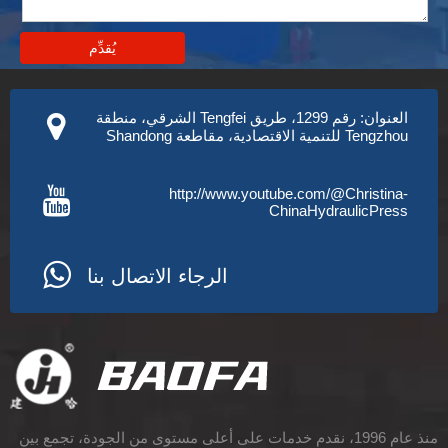
يُقدِّم
العنوان: رقم 1299، طريق Tengfei الشرقي، منطقة
Tengzhou للتنمية الاقتصادية، مقاطعة Shandong
http://www.youtube.com/@Christina-
ChinaHydraulicPress
الرجاء الاتصال بنا
منذ عام 1996، نقدم خدمات على أعلى مستوى من الجودة، تجمع بين