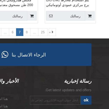
يتم استخدام مخارط CNC ذات
مكبس هيدروليكي بأربع
برج مركزي عمودي أوتوماتيكي
200 طن مسحوق معد
VTC70 لتصنيع عجلات السيارات
هيدروليكي مسحوق 
الضغط الهي
رسالتك
رسالتك
...
6
7
8
...
25
»
الرجاء الاتصال بنا
رسالة إخبارية
الأخبار وال
Get latest updates and offers.
هنا ا
ok
هنا ا