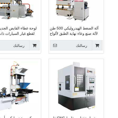
آلة الضغط الهيدروليكي 500 طن
WeChat
لآلة صنع وعاء نهاية الطبق لألواح
لقطع غيار السيارات ذات
الألومنيوم
الجديدة مصانع تصني
Whatsapp
الهيدروليكي العمودي
رسالتك
رسالتك