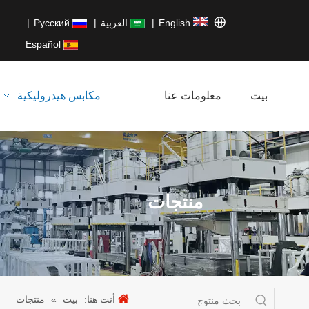
English
|
العربية
|
Pусский
|
Español
بيت
معلومات عنا
مكابس هيدروليكية
منتجات
أنت هنا:
بيت
»
منتجات