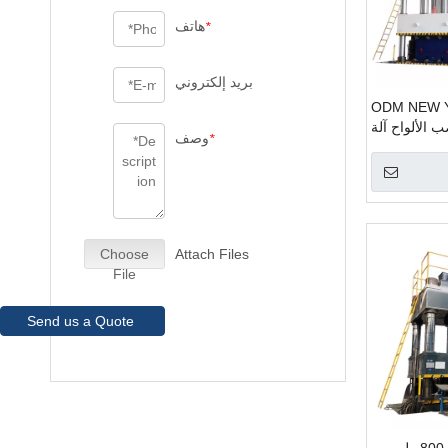
هاتف
*
بريد إلكتروني
ODM NEW Y
 الألواح آلة
وصف
*
الضغط الساخن PLC مصانع تصنيع
يكي العمودي
Choose
Attach Files
File
Send us a Quote