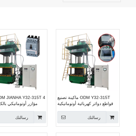
ODM Y32-315T ماكينة تصنيع
قواطع دوائر كهربائية أوتوماتيكية
مؤازر أوتوماتيكي بالك
بالكامل مكبس هيدروليكي 4 أعمدة
معدات قواطع دوائر كهرب
ماكينة ضغط هيدروليكية مؤازرة
الضغط الهي
رسالتك
رسالتك