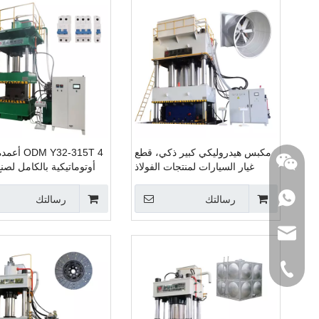
مكبس هيدروليكي كبير ذكي، قطع
 Y32-315T 4
غيار السيارات لمنتجات الفولاذ
أوتوماتيكية بالكامل لص
المقاوم للصدأ في وقت واحد
قواطع دوائر كهربائية آ
لتشكيل آمن وسريع
اله
رسالتك
رسالتك
Email:sales01@ch
Tel: +86 1886325