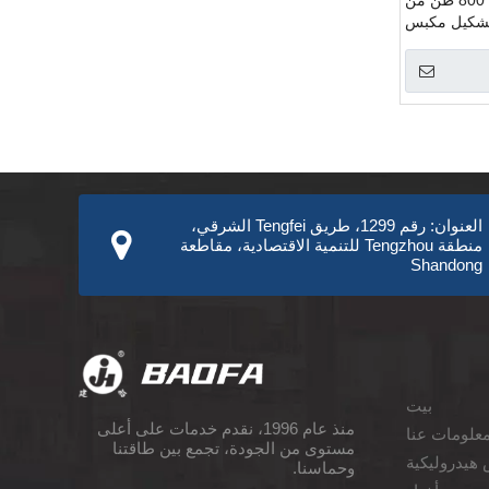
دراجة ثلاثية العجلات 800 طن من
لتشكيل مكبس
هيدروليكي
العنوان: رقم 1299، طريق Tengfei الشرقي،
منطقة Tengzhou للتنمية الاقتصادية، مقاطعة
Shandong
بيت
منذ عام 1996، نقدم خدمات على أعلى
علومات عنا
مستوى من الجودة، تجمع بين طاقتنا
هيدروليكية
وحماسنا.