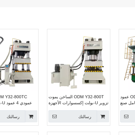
ODM JIANHA Y32-315T 4 عمود
ODM Y32-800T الساخن يموت
امل صنع
تزوير U-بولت إكسسوارات الأجهزة
عمو
ائية آلة
صانع عمودي 4 عمود ماكينة الضغط
الأجهزة صانع 
دروليكي
الهيدروليكي مصانع التصنيع
الهيدروليكي م
رسالتك
رسالتك