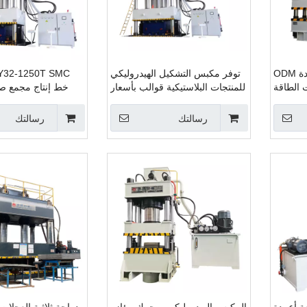
لوحة غطاء القابض الجديدة ODM
توفر مكبس التشكيل الهيدروليكي
32-1250T SMC
 الطاقة
للمنتجات البلاستيكية قوالب بأسعار
خط إنتاج مجمع صب
ع الضغط
رخيصة
 الخاصة
المكبس الهيدرول
رسالتك
رسالتك